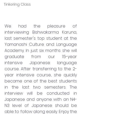
Tinkering Class
We had the pleasure of 
interviewing Bishwakarma Karuna, 
last semester's top student at the 
Yamanashi Culture and Language 
Academy. In just six months she will 
graduate from our 1.5-year 
intensive Japanese language 
course. After transferring to the 2-
year intensive course, she quickly 
became one of the best students 
in the last two semesters. The 
interview will be conducted in 
Japanese and anyone with an N4-
N3 level of Japanese should be 
able to follow along easily. Enjoy the 