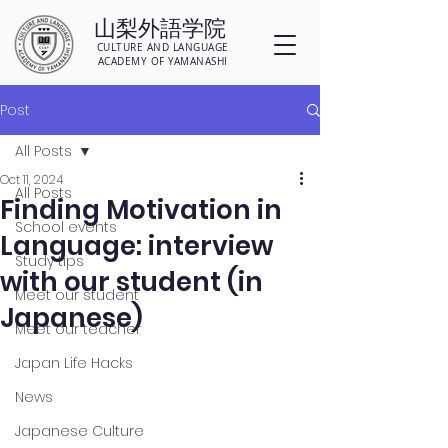
山梨外語学院
CULTURE AND LANGUAGE
ACADEMY OF YAMANASHI
Post
All Posts
Oct 11, 2024
All Posts
Finding Motivation in
School events
Language: interview
Study tips
with our student (in
Meet our student
Japanese)
Meet our teacher
Japan Life Hacks
News
Japanese Culture