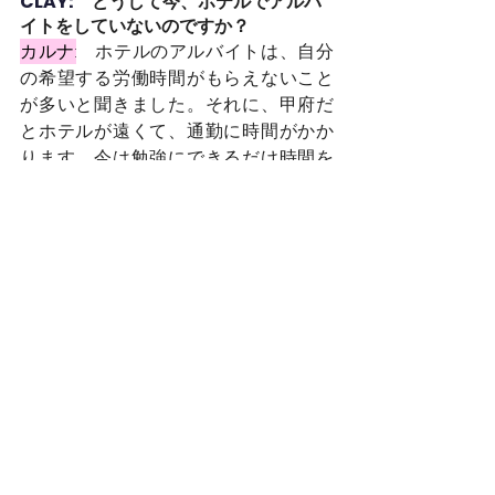
CLAY:　
どうして今、ホテルでアルバ
イトをしていないのですか？
カルナ:
ホテルのアルバイトは、自分
の希望する労働時間がもらえないこと
が多いと聞きました。それに、甲府だ
とホテルが遠くて、通勤に時間がかか
ります。今は勉強にできるだけ時間を
使いたいと思っています。それに、介
護の仕事が好きです。おばあさんたち
は優しくて、楽しいです。
CLAY:　
将来の夢を教えてください。
カルナ:
私は母と弟を世界中に連れて
行きたいです。母も弟もネパールから
出たことがなく、今まで旅行をしたこ
とがないので、いろいろなところを見
せてあげたいです。まずは日本に連れ
てきて、次に他の国も見せたいです。
CLAY:　
ありがとうございました。こ