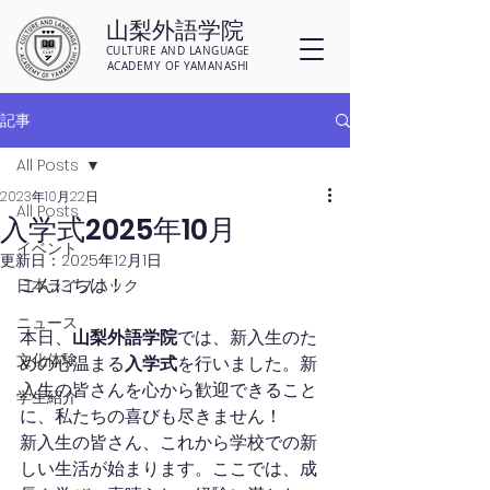
山梨外語学院
CULTURE AND LANGUAGE
ACADEMY OF YAMANASHI
記事
All Posts
2023年10月22日
All Posts
入学式2025年10月
イベント
更新日：
2025年12月1日
こんにちは！
日本ライフハック
ニュース
本日、
山梨外語学院
では、新入生のた
文化体験
めの心温まる
入学式
を行いました。新
入生の皆さんを心から歓迎できること
学生紹介
に、私たちの喜びも尽きません！
新入生の皆さん、これから学校での新
しい生活が始まります。ここでは、成