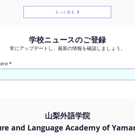
分の好きな漢字
士山は一部しか見ることができませんでした
ませ
のは、「父母
が、それでも思い出に残る旅の始まりとなり
院に
もっと見る
ん）」、そし
ました。 ② ラーメン店（山中湖） 山中湖を
たち
れも家族を表
眺めながら、野菜ラーメンをいただきまし
よう
さんの漢字を書
た。 学生の中には、ラーメンを初めて食べる
っか
有意義である
人、野菜ラーメンが初めての人、そして箸を
た。
学校ニュースのご登録
ため、1枚は学
使うのが初めてという人もいました。お店の
常にアップデートし、最新の情報を確認しましょう。
として持ち帰る
方が、箸が難しい学生のためにフォークを用
室の壁一面には
意してくださり、とても親切に対応してくだ
飾られていま
さいました。 温かいおもてなしをありがとう
here
の週であり、今
ございました。とても美味しかったです。 ③
ため、より一
忍野八海 富士山の雪解け水から生まれた、8
つの美しい湧水池で知られる観光地です。茅
葺き屋根の家々と自然に囲まれた、静かで落
ち着いた場所で
山梨外語学院
ure and Language Academy of Yama