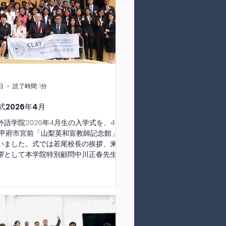
日
読了時間: 1分
式2026年4月
外語学院2026年4月生の入学式を、4月
日甲府市宮前「山梨英和宣教師記念館」に
いました。式では若尾校長の挨拶、来賓
拶として本学院特別顧問中川正春先生よ
ましの言葉をいただきました。入学生全
呼名に一人一人が「はい」としっかりと
、本校での学習への強い意欲を感じまし
続いてミャンマー出身のメリーさんが新
を代表して「感謝の気持ちを忘れず、目
向けて努力します」と先生方、仲間を前