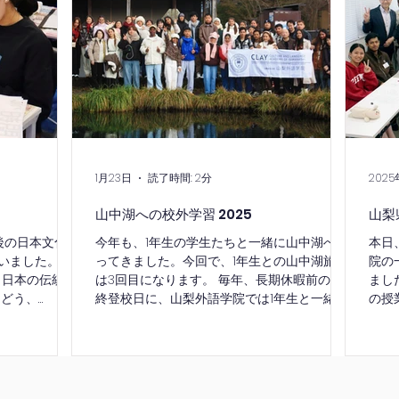
進学し、日本で就労することを希望していま
に誓
す。日本の首都東京の魅力を体感すること
は、
で、将来に対する展望がより明確になること
かも
を期待しています。
山梨
本で
での
てい
1月23日
読了時間: 2分
2025
山中湖への校外学習 2025
山梨
後の日本文化体
今年も、1年生の学生たちと一緒に山中湖へ行
本日
いました。 書
ってきました。今回で、1年生との山中湖旅行
院の
、日本の伝統的
は3回目になります。 毎年、長期休暇前の最
まし
ょどう、
終登校日に、山梨外語学院では1年生と一緒に
の授
、書道の授業は一
富士山を見に行く校外学習を行っています。
たち
。本日は、学
今年も、この特別な一日を楽しみに出発しま
友達
体験をするこ
した。 今回訪れた場所 ① 新倉山浅間公園 富
話を
は、これまでの
士山を一望できることで有名な観光スポット
動を
かし、書道に
です。残念ながら今回は天候に恵まれず、富
ます