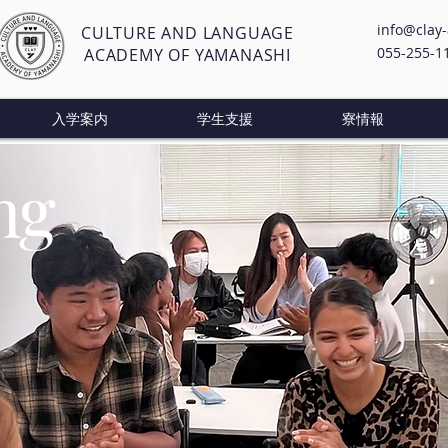
info@clay
CULTURE AND LANGUAGE
055-255-1
ACADEMY OF YAMANASHI
入学案内
学生支援
寮情報
ng