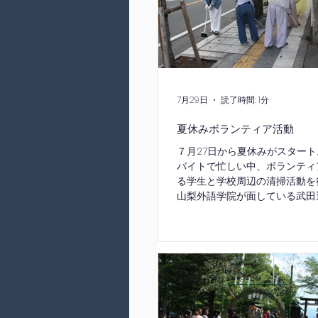
7月29日
読了時間: 1分
夏休みボランティア活動
７月27日から夏休みがスター
バイトで忙しい中、ボランティ
る学生と学校周辺の清掃活動を
山梨外語学院が面している武田
毎日利用しています。武田通り
や、武田通りと交差する道の草
隣のごみ集積所の清掃を行いま
ちからは、ゴミがほとんど落ち
に感心する声や、草取り作業で
との声も聞こえ、母国での生活
面もありました。 地域の皆様
き、学生も安心して学校生活を