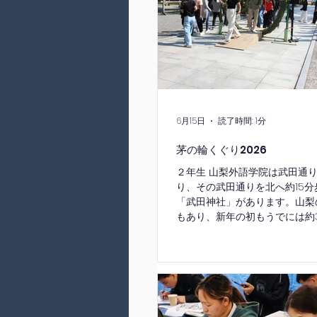
きています。その感謝の気持ち
る活動や、地域の為に私たちが
活動にこれからも取り組んでま
6月15日
読了時間: 1分
茅の輪くぐり2026
２年生 山梨外語学院は武田通
り、その武田通りを北へ約15分
「武田神社」があります。山梨
もあり、新年の初もうでには約
ます。 その武田神社にこの季
茅の輪をくぐりに全校の生徒で
茅の輪をくぐり、穢れを払い、
いました。 日本の伝統文化の
社を訪ね、見て、体験し、天候
よい一日となりました。 １年