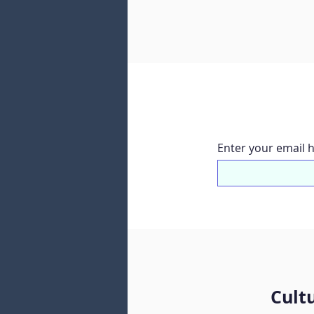
挑戦しました。 それぞれが自
を書きました。特に人気だった
（ふぼ）」や「両親（りょうし
て「家族（かぞく）」で、いず
す言葉です。 学生たちはたく
いて練習しました。この活動は
と同時に楽しい体験でもあった
校に飾る用、もう1枚は思い出
用に仕上げました。 現在、教
学生たちのお気に入りの漢字が
Enter your email 
す。今週はCLAYで過ごす最後
週金曜日には卒業式が行われる
層特別な意味を感じます。
Cult