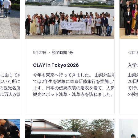
をお伝えでき
お役に立てる
いります。
5月27日
読了時間: 1分
4月21
CLAY in Tokyo 2026
入学
りに面してお
今年も東京へ行ってきました。 山梨外語学院
山梨
歩いた所に
では2年生を対象に東京研修旅行を実施してい
20
の観光名所で
ます。日本の伝統衣装の浴衣を着て、人気の
て行
30万人が訪れ
観光スポット浅草・浅草寺を訪ねました。午
の挨
節に設置される
後からは海につながるお台場海浜公園まで水
り励
行きました。
上バスで移動、様々な角度から東京を見るこ
員の
無病息災を願
とができました。今回の研修は日本を理解す
答え
拠り所である神
るだけでなく、ともに学ぶ仲間との楽しい思
た。
にも恵まれて
い出となったことでしょう。 本校の学生の多
入生
生
くは、卒業後、日本国内の専門学校や大学に
標に