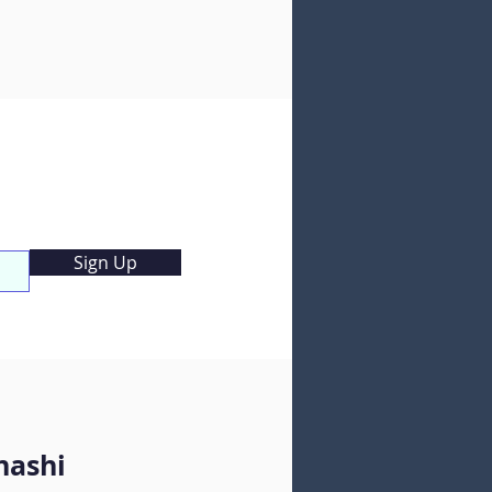
んか」などの文型も練習しました。 本学
来てからまだ一か月半ほどですが、学生
はすでに日本語で基本的な会話ができる
になっています。中には、この機会をき
けに、彼氏を探している学生もいまし
 来てくださってありがとうございまし
た。 またぜひお越しください。
Sign Up
nashi