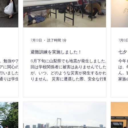
7月13日
読了時間: 1分
7月8
避難訓練を実施しました！
七夕
ト。勉強やアル
6月下旬に山梨県でも地震が発生しました。今
今年
アに関心のあ
回は学校関係者に被害はありませんでした
は、
行いました。
が、いつ、どのような災害が発生するかわか
ん。
通りは学生が
りません。 災害に遭遇した際、安全な行動を
家族
のゴミ拾い
とることができるように、避難訓練を行いま
院生
取り、また近
した。避難の際の鉄則「お」「か」「し」
う、
した。学生た
「も」をしっかり守って、避難地の山梨大学
ていない日本
東グラウンドまで避難できました。山梨大学
「懐かしい」
には避難路、避難地を利用させていただきま
を思い出す場
した。ご協力ありがとうございました。
にお支えいただ
送ることがで