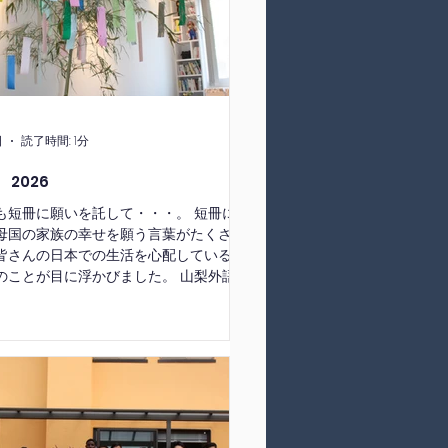
日
読了時間: 1分
 2026
も短冊に願いを託して・・・。 短冊に
母国の家族の幸せを願う言葉がたくさ
皆さんの日本での生活を心配しているご
のことが目に浮かびました。 山梨外語学
の日本での生活が実り多きものとなるよ
そして平和な世界を願っています。