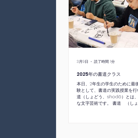
3月9日
読了時間: 1分
2025年の書道クラス
本日、2年生の学生のために最
験として、書道の実践授業を行
道（しょどう、shodō）とは
な文字芸術です。 書道 （し
shodō） 日本の小学校では
般的なカリキュラムの一部です
生たちが日本の小学生のような
とができました。今年の2年生
日本語学習で身につけた力を活