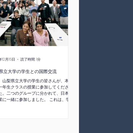
いの言葉を述べました。 新入生の皆さん
海外での生活に大きな不安を感じている
しれませんが、心配しないでください。
外語学院は日本語の学習はもちろん、日
の生活をサポートします。皆さんの日本
生活が実り多きものとなるように応援し
きます。
年12月15日
読了時間: 1分
県立大学の学生との国際交流
、山梨県立大学の学生の皆さんが、本学
一年生クラスの授業に参加してください
た。二つのグループに分かれて、日本語
業に一緒に参加しました。 これは、学生
が日本語で同世代の人と交流し、新しい
を作るとても良い機会になりました。会
始めやすいように、先生がいくつかの活
用意し、自己紹介だけでなく、「もらい
・あげます・くれます」や「一緒に行き