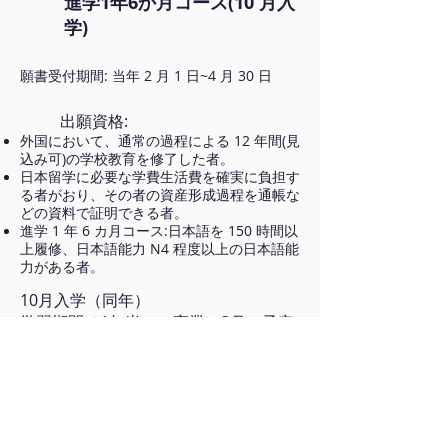
進学1年6か月コース(10 月入
学)
願書受付期間: 当年 2 月 1 日~4 月 30 日​
出願資格:
外国において、通常の過程による 12 年間(見
込み可)の学校教育を修了した者。
日本留学に必要な学費生活費を確実に負担す
る者がおり、その者の資産形成過程を通帳な
どの資料で証明できる者。
進学 1 年 6 カ月コース:日本語を 150 時間以
上履修、日本語能力 N4 程度以上の日本語能
力がある者。
10月入学（同年）
学習期間は1年半で、卒業は3月に予定
されています。