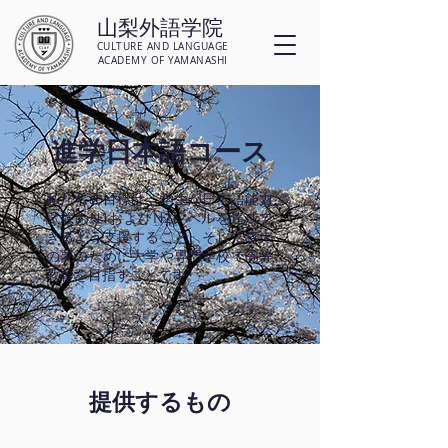
山梨外語学院
CULTURE AND LANGUAGE
ACADEMY OF YAMANASHI
進学日本語コース
私たちの目標は、学生が日本語能力
試験のN1およびN2レベルを達成で
きるよう支援すること、そして将来
の夢のために大学や専門学校で高等
教育を目指すことです。
提供するもの