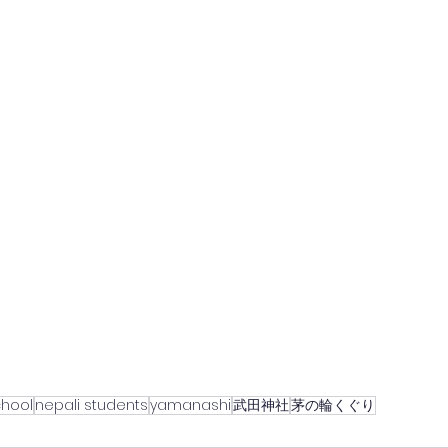
hool
nepali students
yamanashi
武田神社
茅の輪くぐり