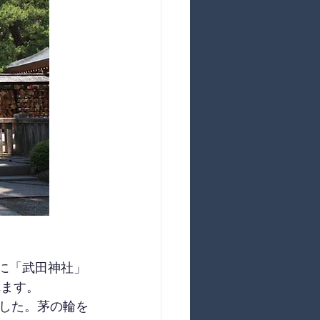
に「武田神社」
れます。
した。茅の輪を