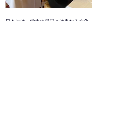
日本には、学生の母国とは異なる文化
やルールがたくさんあります。
たとえば、左側通行や厳しいごみの分
別などです。
今回の短い説明が、皆さんの日本での
新生活をスムーズに始める手助けにな
れば幸いです。
山梨外語学院を選んでくださり、心よ
り感謝いたします。
日本での生活を楽しみ、たくさんの友
達をつくり、素敵な思い出を作ってく
ださい。
s!