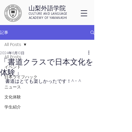
山梨外語学院
CULTURE AND LANGUAGE
ACADEMY OF YAMANASHI
記事
All Posts
2024年6月10日
All Posts
「書道クラスで日本文化を
イベント
体験」
日本ライフハック
書道はとても楽しかったです！^ - ^
ニュース
文化体験
学生紹介