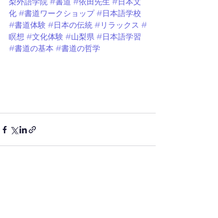
梨外語学院
#書道
#依田先生
#日本文
化
#書道ワークショップ
#日本語学校
#書道体験
#日本の伝統
#リラックス
#
瞑想
#文化体験
#山梨県
#日本語学習
#書道の基本
#書道の哲学
すべて表示
最新記事